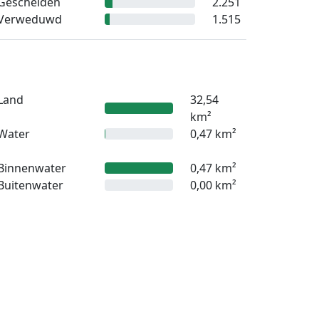
Gescheiden
2.251
Verweduwd
1.515
Land
32,54
km²
Water
0,47 km²
Binnenwater
0,47 km²
Buitenwater
0,00 km²