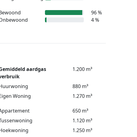
Bewoond
96 %
Onbewoond
4 %
Gemiddeld aardgas
1.200 m³
verbruik
Huurwoning
880 m³
Eigen Woning
1.270 m³
Appartement
650 m³
Tussenwoning
1.120 m³
Hoekwoning
1.250 m³