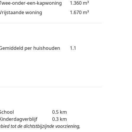
Twee-onder-een-kapwoning
1.360 m³
Vrijstaande woning
1.670 m³
Gemiddeld per huishouden
1.1
School
0.5 km
Kinderdagverblijf
0.3 km
ied tot de dichtstbijzijnde voorziening,