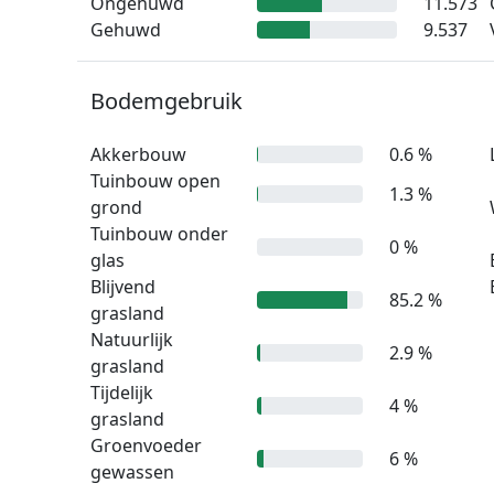
Ongehuwd
11.573
Gehuwd
9.537
Bodemgebruik
Akkerbouw
0.6 %
Tuinbouw open
1.3 %
grond
Tuinbouw onder
0 %
glas
Blijvend
85.2 %
grasland
Natuurlijk
2.9 %
grasland
Tijdelijk
4 %
grasland
Groenvoeder
6 %
gewassen