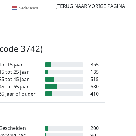
TERUG NAAR VORIGE PAGINA
Nederlands
code 3742)
Tot 15 jaar
365
15 tot 25 jaar
185
25 tot 45 jaar
515
45 tot 65 jaar
680
65 jaar of ouder
410
Gescheiden
200
Verweduwd
90