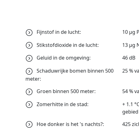
Fijnstof in de lucht:
10 μg 
Stikstofdioxide in de lucht:
13 μg 
Geluid in de omgeving:
46 dB
Schaduwrijke bomen binnen 500
25 % v
meter:
Groen binnen 500 meter:
54 % v
Zomerhitte in de stad:
+ 1.1 °C
gebied
Hoe donker is het 's nachts?:
425 zic