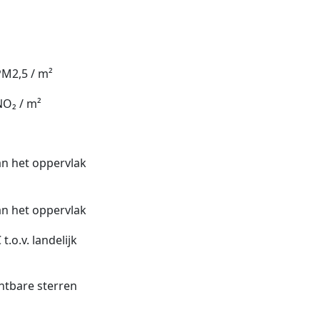
PM2,5 / m²
NO₂ / m²
an het oppervlak
an het oppervlak
 t.o.v. landelijk
htbare sterren