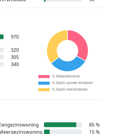
970
320
305
340
Eengezinswoning
85 %
Meergezinswoning
15 %